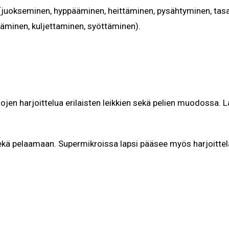
juokseminen, hyppääminen, heittäminen, pysähtyminen, tasap
täminen, kuljettaminen, syöttäminen).
tojen harjoittelua erilaisten leikkien sekä pelien muodossa. L
n sekä pelaamaan. Supermikroissa lapsi pääsee myös harjoit