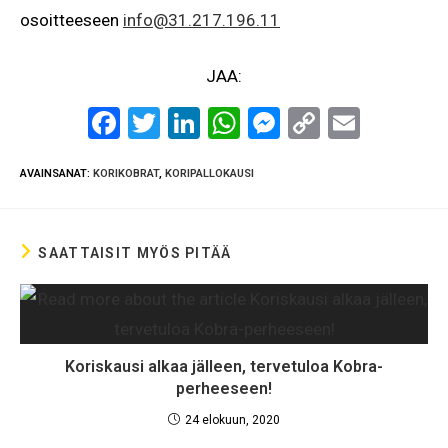
osoitteeseen
info@31.217.196.11
JAA:
F
T
Li
W
M
C
E
a
wi
n
h
es
o
m
AVAINSANAT
:
KORIKOBRAT
,
KORIPALLOKAUSI
ce
tt
ke
at
se
py
ail
b
er
dI
s
n
Li
o
n
A
g
n
SAATTAISIT MYÖS PITÄÄ
o
p
er
k
k
p
Koriskausi alkaa jälleen, tervetuloa Kobra-
perheeseen!
24 elokuun, 2020